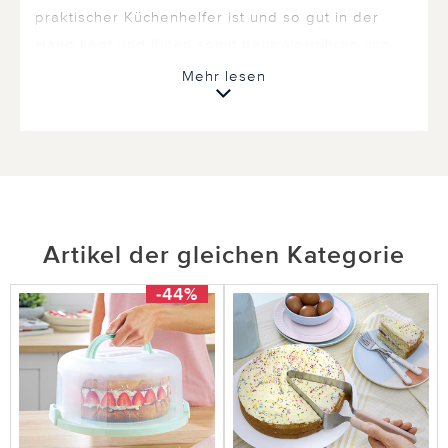
praktischer Küchenhelfer ist und so gut in der
Hand liegt und Ihnen somit beim Verrühren von
Sahne, Soße oder Teig so gute Dienste leistet .***
Mehr lesen
1 von 1 Kunden fanden diese Bewertung hilfreich.
Nicht
hilfreich
hilfreich
Artikel der gleichen Kategorie
-44%