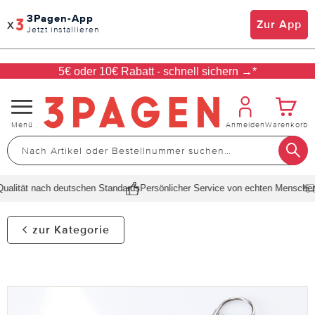
3Pagen-App
x
Zur App
Jetzt installieren
5€ oder 10€ Rabatt - schnell sichern →*
Navigation
Menü
Anmelden
Warenkorb
umschalten
lität nach deutschen Standards
Persönlicher Service von echten Menschen
S
zur Kategorie