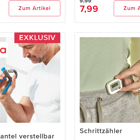
9,99
7,99
Zum Artikel
Zum A
EXKLUSIV
Schrittzähler
antel verstellbar