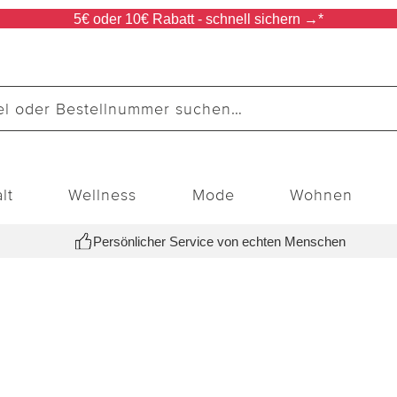
5€ oder 10€ Rabatt - schnell sichern →*
lt
Wellness
Mode
Wohnen
Persönlicher Service von echten Menschen