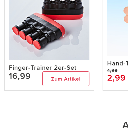
Hand-T
Finger-Trainer 2er-Set
4,99
16,99
2,99
Zum Artikel
A