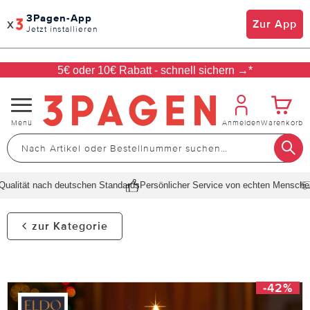
3Pagen-App
x
Zur App
Jetzt installieren
5€ oder 10€ Rabatt - schnell sichern →*
Navigation
Menü
Anmelden
Warenkorb
umschalten
alität nach deutschen Standards
Persönlicher Service von echten Menschen
S
zur Kategorie
-42%