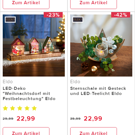
Zum Artikel
Zum Artikel
-23%
-42%
Eldo
Eldo
LED-Deko
Sternschale mit Gesteck
"Weihnachtsdorf mit
und LED-Teelicht Eldo
Festbeleuchtung" Eldo
22,99
22,99
29,99
39,99
Zum Artikel
Zum Artikel