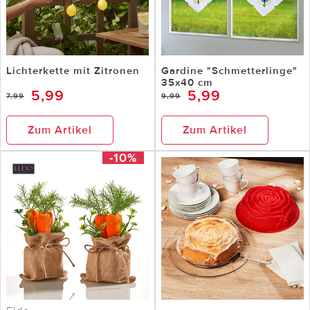
Lichterkette mit Zitronen
Gardine "Schmetterlinge"
35x40 cm
5,99
5,99
7,99
9,99
Zum Artikel
Zum Artikel
-10%