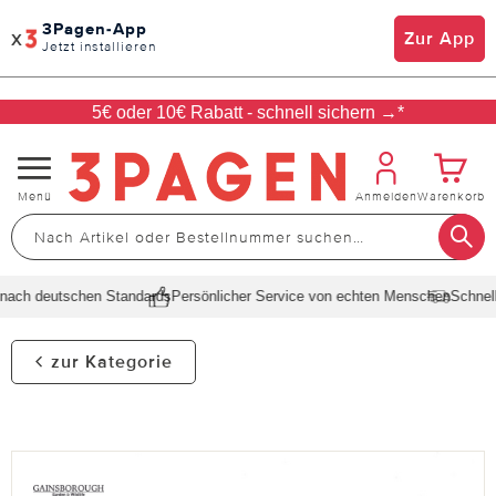
3Pagen-App
x
Zur App
Jetzt installieren
5€ oder 10€ Rabatt - schnell sichern →*
Navigation
Menü
Anmelden
Warenkorb
umschalten
ach deutschen Standards
Persönlicher Service von echten Menschen
Schnelle 
zur Kategorie