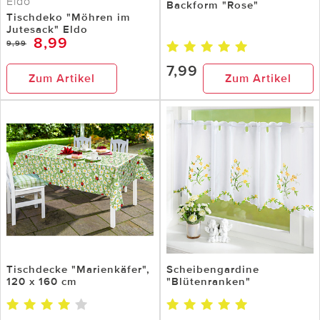
Eldo
Backform "Rose"
Tischdeko "Möhren im
Jutesack" Eldo
8,99
9,99
7,99
Zum Artikel
Zum Artikel
Tischdecke "Marienkäfer",
Scheibengardine
120 x 160 cm
"Blütenranken"