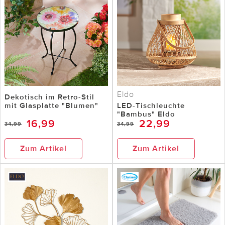
Eldo
Dekotisch im Retro-Stil
mit Glasplatte "Blumen"
LED-Tischleuchte
"Bambus" Eldo
16,99
22,99
34,99
34,99
Zum Artikel
Zum Artikel