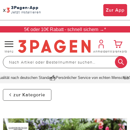
3Pagen-App
x
Zur App
Jetzt installieren
5€ oder 10€ Rabatt - schnell sichern →*
Navigation
Menü
Anmelden
Warenkorb
umschalten
ität nach deutschen Standards
Persönlicher Service von echten Menschen
Sch
zur Kategorie