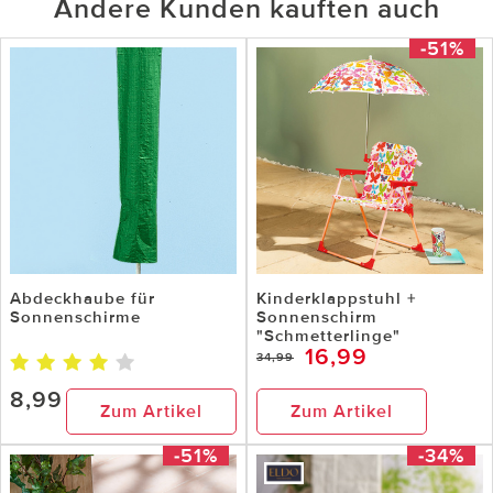
Andere Kunden kauften auch
-51%
Abdeckhaube für
Kinderklappstuhl +
Sonnenschirme
Sonnenschirm
"Schmetterlinge"
16,99
34,99
8,99
Zum Artikel
Zum Artikel
-51%
-34%