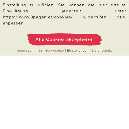
Qualitätsversprechen
Einstellung zu wählen. Sie können die hier erteilte
Einwilligung jederzeit unter
https://www.3pagen.at/cookies/
widerrufen bzw.
anpassen.
Zahlung & Versand
Alle Cookies akzeptieren
Impressum
|
Nur Notwendige
|
Einstellungen
|
Datenschutz
Über 3PAGEN
Wir beraten Sie gern
Impressum
|
AGB
|
Datenschutz
|
Cookies
Alle Preise in Euro, inkl. der gesetzlichen MwSt.
© 2026 3PAGEN