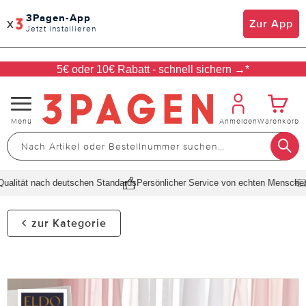
3Pagen-App
x
Zur App
Jetzt installieren
5€ oder 10€ Rabatt - schnell sichern →*
Navigation
Menü
Anmelden
Warenkorb
umschalten
lität nach deutschen Standards
Persönlicher Service von echten Menschen
S
zur Kategorie