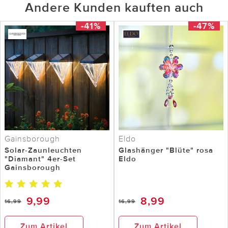
Andere Kunden kauften auch
-41%
-47%
Gainsborough
Eldo
Solar-Zaunleuchten
Glashänger "Blüte" rosa
"Diamant" 4er-Set
Eldo
Gainsborough
9,99
8,99
16,99
16,99
Zum Artikel
Zum Artikel