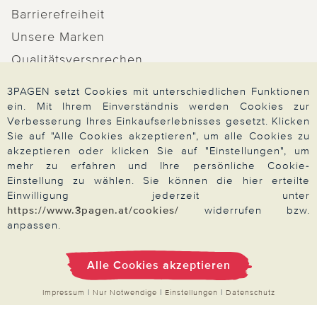
Barrierefreiheit
Unsere Marken
Qualitätsversprechen
3PAGEN setzt Cookies mit unterschiedlichen Funktionen
ein. Mit Ihrem Einverständnis werden Cookies zur
Verbesserung Ihres Einkaufserlebnisses gesetzt. Klicken
Zahlung & Versand
Sie auf "Alle Cookies akzeptieren", um alle Cookies zu
akzeptieren oder klicken Sie auf "Einstellungen", um
mehr zu erfahren und Ihre persönliche Cookie-
Einstellung zu wählen. Sie können die hier erteilte
Über 3PAGEN
Einwilligung jederzeit unter
https://www.3pagen.at/cookies/
widerrufen bzw.
anpassen.
Wir beraten Sie gern
Alle Cookies akzeptieren
Impressum
|
Nur Notwendige
|
Einstellungen
|
Datenschutz
Impressum
|
AGB
|
Datenschutz
|
Cookies