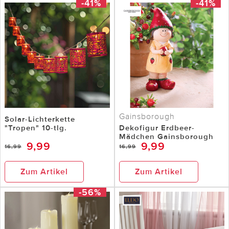
-41%
-41%
Gainsborough
Solar-Lichterkette
"Tropen" 10-tlg.
Dekofigur Erdbeer-
Mädchen Gainsborough
9,99
9,99
16,99
16,99
Zum Artikel
Zum Artikel
-56%