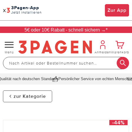
3Pagen-App
x
Zur App
Jetzt installieren
5€ oder 10€ Rabatt - schnell sichern →*
Navigation
Menü
Anmelden
Warenkorb
umschalten
alität nach deutschen Standards
Persönlicher Service von echten Menschen
S
zur Kategorie
-44%