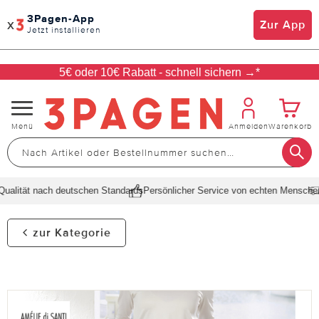
3Pagen-App
x
Zur App
Jetzt installieren
5€ oder 10€ Rabatt - schnell sichern →*
Navigation
Menü
Anmelden
Warenkorb
umschalten
alität nach deutschen Standards
Persönlicher Service von echten Menschen
S
zur Kategorie