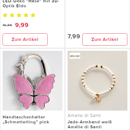
LED-Deko "Hase" mit 3D-
Optik Eldo
9,99
16,99
7,99
Zum Artikel
Zum Artikel
Amelie di Santi
Handtaschenhalter
„Schmetterling” pink
Jade-Armband weiß
Amélie di Santi