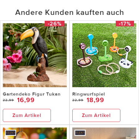
Andere Kunden kauften auch
-26%
-17%
Gartendeko Figur Tukan
Ringwurfspiel
16,99
18,99
22,99
22,99
Zum Artikel
Zum Artikel