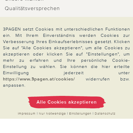
Qualitätsversprechen
3PAGEN setzt Cookies mit unterschiedlichen Funktionen
ein. Mit Ihrem Einverständnis werden Cookies zur
Zahlung & Versand
Verbesserung Ihres Einkaufserlebnisses gesetzt. Klicken
Sie auf "Alle Cookies akzeptieren", um alle Cookies zu
akzeptieren oder klicken Sie auf "Einstellungen", um
mehr zu erfahren und Ihre persönliche Cookie-
Über 3PAGEN
Einstellung zu wählen. Sie können die hier erteilte
Einwilligung jederzeit unter
https://www.3pagen.at/cookies/
widerrufen bzw.
Wir beraten Sie gern
anpassen.
Alle Cookies akzeptieren
Impressum
|
AGB
|
Datenschutz
|
Cookies
Impressum
|
Nur Notwendige
|
Einstellungen
|
Datenschutz
Alle Preise in Euro, inkl. der gesetzlichen MwSt.
© 2026 3PAGEN