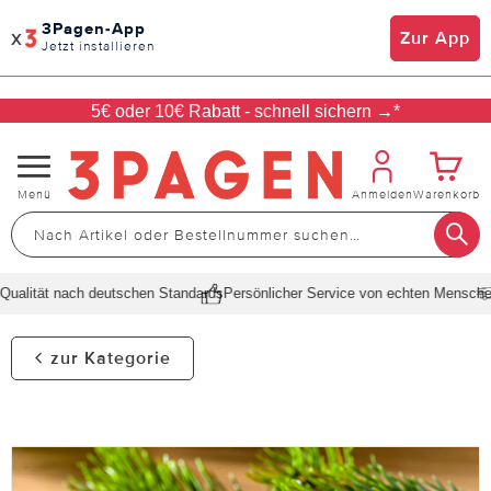
3Pagen-App
x
Zur App
Jetzt installieren
5€ oder 10€ Rabatt - schnell sichern →*
Navigation
Menü
Anmelden
Warenkorb
umschalten
alität nach deutschen Standards
Persönlicher Service von echten Menschen
S
zur Kategorie