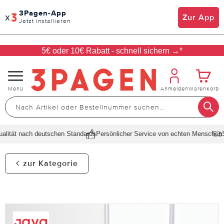
3Pagen-App
x
Zur App
Jetzt installieren
5€ oder 10€ Rabatt - schnell sichern →*
Navigation
Menü
Anmelden
Warenkorb
umschalten
ität nach deutschen Standards
Persönlicher Service von echten Menschen
Sc
zur Kategorie