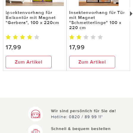
0 von 0 Kunden fanden diese Bewertung hilfreich.
Insektenvorhang für
Insektenvorhang für Tür
Nicht
hilfreich
Balkontür mit Magnet
mit Magnet
hilfreich
"Gerbera", 100 x 220cm
"Schmetterlinge" 100 x
220 cm
17,99
17,99
Zum Artikel
Zum Artikel
Wir sind persönlich für Sie da!
Hotline: 0820 / 89 99 11*
Schnell & bequem bestellen