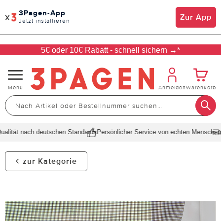
3Pagen-App
x
Zur App
Jetzt installieren
5€ oder 10€ Rabatt - schnell sichern →*
Navigation
Menü
Anmelden
Warenkorb
umschalten
lität nach deutschen Standards
Persönlicher Service von echten Menschen
Sc
zur Kategorie