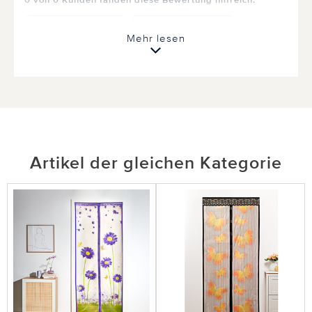
Nicht
hilfreich
hilfreich
Mehr lesen
01.04.2026
von Britta Heß aus Hof
Endlich das was hält !!
Artikel der gleichen Kategorie
Lange gesucht und endlich gefunden. Einfach
anzubringen und es hält bombe !! ***3PAGEN
Service-Team: Vielen Dank für Ihre tolle
Bewertung und Ihr ehrliches Feedback. Es freut
uns sehr, dass Sie zufrieden sind. Wir wünschen
Ihnen weiterhin viel Freude mit Ihrem Einkauf. ***