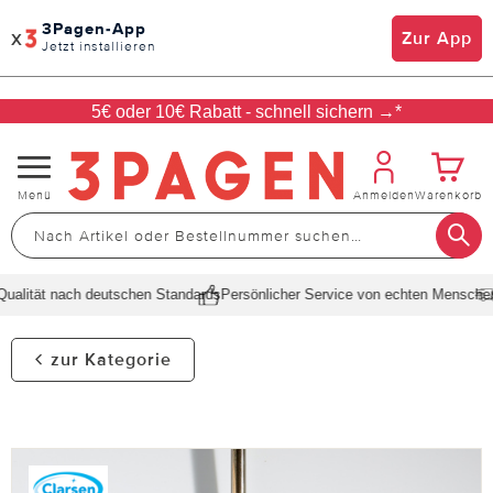
3Pagen-App
x
Zur App
Jetzt installieren
5€ oder 10€ Rabatt - schnell sichern →*
Navigation
Menü
Anmelden
Warenkorb
umschalten
ualität nach deutschen Standards
Persönlicher Service von echten Menschen
zur Kategorie