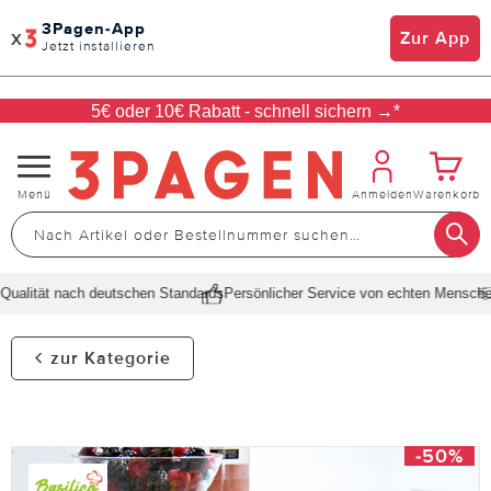
3Pagen-App
x
Zur App
Jetzt installieren
5€ oder 10€ Rabatt - schnell sichern →*
Navigation
Menü
Anmelden
Warenkorb
umschalten
alität nach deutschen Standards
Persönlicher Service von echten Menschen
zur Kategorie
-50%