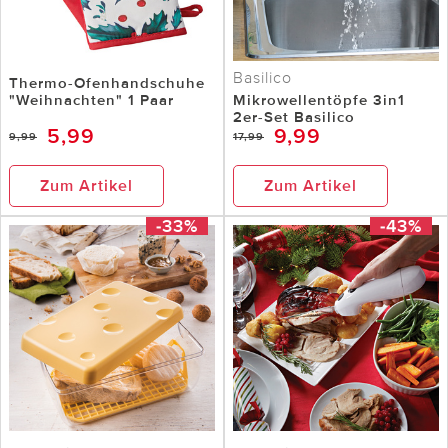
Basilico
Thermo-Ofenhandschuhe
"Weihnachten" 1 Paar
Mikrowellentöpfe 3in1
2er-Set Basilico
5,99
9,99
9,99
17,99
Zum Artikel
Zum Artikel
-33%
-43%