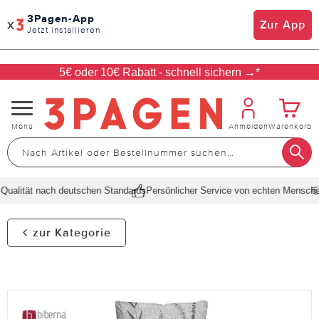
3Pagen-App
x
Zur App
Jetzt installieren
5€ oder 10€ Rabatt - schnell sichern →*
Navigation
Menü
Anmelden
Warenkorb
umschalten
ualität nach deutschen Standards
Persönlicher Service von echten Menschen
zur Kategorie