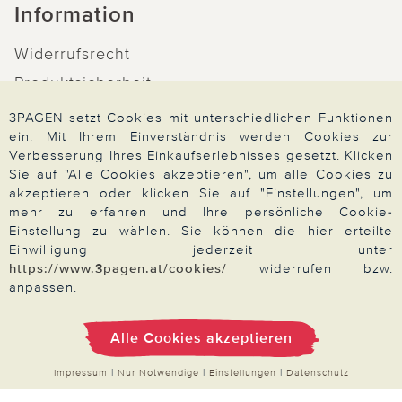
Information
Widerrufsrecht
Produktsicherheit
Barrierefreiheit
3PAGEN setzt Cookies mit unterschiedlichen Funktionen
ein. Mit Ihrem Einverständnis werden Cookies zur
Unsere Marken
Verbesserung Ihres Einkaufserlebnisses gesetzt. Klicken
Qualitätsversprechen
Sie auf "Alle Cookies akzeptieren", um alle Cookies zu
akzeptieren oder klicken Sie auf "Einstellungen", um
mehr zu erfahren und Ihre persönliche Cookie-
Einstellung zu wählen. Sie können die hier erteilte
Einwilligung jederzeit unter
Zahlung & Versand
https://www.3pagen.at/cookies/
widerrufen bzw.
anpassen.
Über 3PAGEN
Alle Cookies akzeptieren
Impressum
|
Nur Notwendige
|
Einstellungen
|
Datenschutz
Wir beraten Sie gern