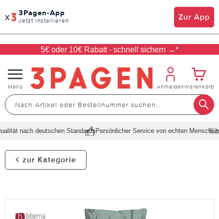
3Pagen-App
x
Zur App
Jetzt installieren
5€ oder 10€ Rabatt - schnell sichern →*
Navigation
Menü
Anmelden
Warenkorb
umschalten
lität nach deutschen Standards
Persönlicher Service von echten Menschen
Sc
zur Kategorie