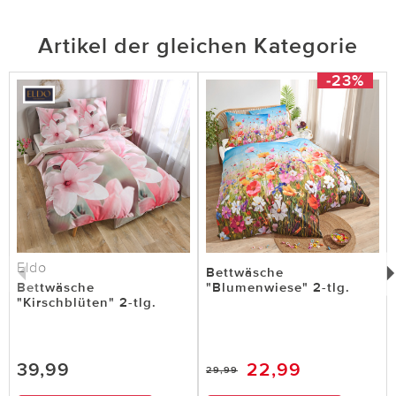
Artikel der gleichen Kategorie
-23%
Eldo
Bettwäsche
Bettwäsche
"Blumenwiese" 2-tlg.
"Kirschblüten" 2-tlg.
39,99
22,99
29,99