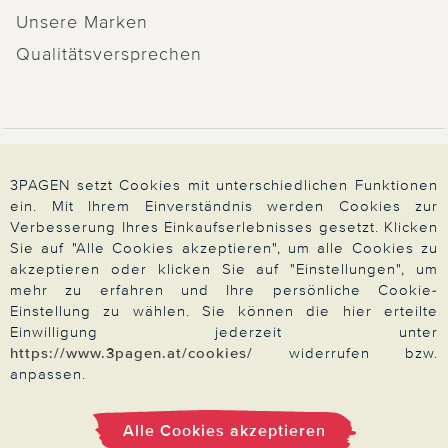
Unsere Marken
Qualitätsversprechen
Zahlung & Versand
3PAGEN setzt Cookies mit unterschiedlichen Funktionen
ein. Mit Ihrem Einverständnis werden Cookies zur
Verbesserung Ihres Einkaufserlebnisses gesetzt. Klicken
Über 3PAGEN
Sie auf "Alle Cookies akzeptieren", um alle Cookies zu
akzeptieren oder klicken Sie auf "Einstellungen", um
mehr zu erfahren und Ihre persönliche Cookie-
Wir beraten Sie gern
Einstellung zu wählen. Sie können die hier erteilte
Einwilligung jederzeit unter
https://www.3pagen.at/cookies/
widerrufen bzw.
anpassen.
Impressum
|
AGB
|
Datenschutz
|
Cookies
Alle Preise in Euro, inkl. der gesetzlichen MwSt.
Alle Cookies akzeptieren
© 2026 3PAGEN