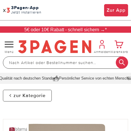
3Pagen-App
x
Zur App
Jetzt installieren
5€ oder 10€ Rabatt - schnell sichern →*
Navigation
Menü
Anmelden
Warenkorb
umschalten
alität nach deutschen Standards
Persönlicher Service von echten Menschen
S
zur Kategorie