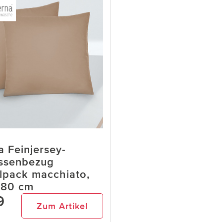
a Feinjersey-
ssenbezug
pack macchiato,
x80 cm
9
Zum Artikel