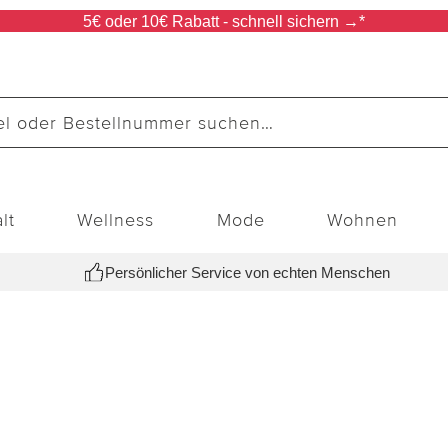
5€ oder 10€ Rabatt - schnell sichern →*
lt
Wellness
Mode
Wohnen
Persönlicher Service von echten Menschen