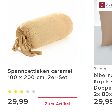
Biberna
Spannbettlaken caramel
bibern
100 x 200 cm, 2er-Set
Kopfki
Doppel
2x 80
29,99
29,9
Zum Artikel