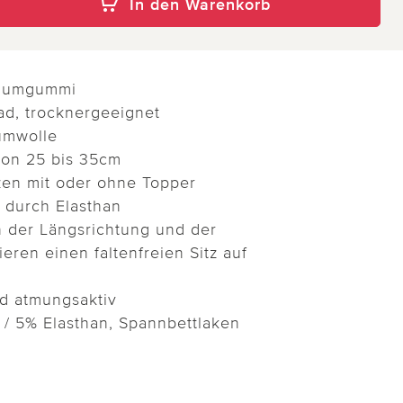
In den Warenkorb
ndumgummi
ad, trocknergeeignet
umwolle
von 25 bis 35cm
zen mit oder ohne Topper
 durch Elasthan
in der Längsrichtung und der
ieren einen faltenfreien Sitz auf
d atmungsaktiv
/ 5% Elasthan, Spannbettlaken