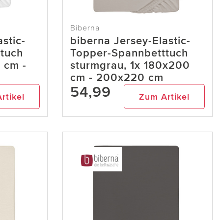
Biberna
stic-
biberna Jersey-Elastic-
tuch
Topper-Spannbetttuch
 cm -
sturmgrau, 1x 180x200
cm - 200x220 cm
54,99
rtikel
Zum Artikel