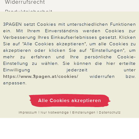
Widerrufsrecht
Produktsicherheit
Barrierefreiheit
3PAGEN setzt Cookies mit unterschiedlichen Funktionen
ein. Mit Ihrem Einverständnis werden Cookies zur
Unsere Marken
Verbesserung Ihres Einkaufserlebnisses gesetzt. Klicken
Qualitätsversprechen
Sie auf "Alle Cookies akzeptieren", um alle Cookies zu
akzeptieren oder klicken Sie auf "Einstellungen", um
mehr zu erfahren und Ihre persönliche Cookie-
Einstellung zu wählen. Sie können die hier erteilte
Einwilligung jederzeit unter
Zahlung & Versand
https://www.3pagen.at/cookies/
widerrufen bzw.
anpassen.
Über 3PAGEN
Alle Cookies akzeptieren
Impressum
|
Nur Notwendige
|
Einstellungen
|
Datenschutz
Wir beraten Sie gern