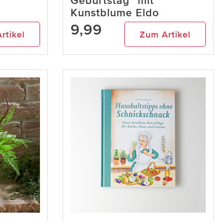
Geburtstag" mit
Kunstblume Eldo
9,99
rtikel
Zum Artikel