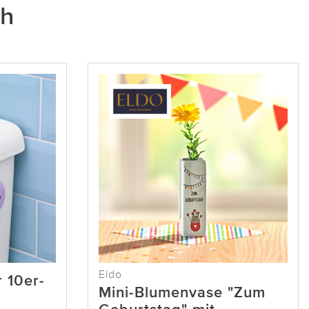
ch
Eldo
r 10er-
Mini-Blumenvase "Zum