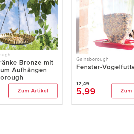
ough
Gainsborough
ränke Bronze mit
Fenster-Vogelfutt
zum Aufhängen
borough
12,49
5,99
Zum Artikel
Zum 