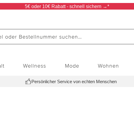
5€ oder 10€ Rabatt - schnell sichern →*
lt
Wellness
Mode
Wohnen
Persönlicher Service von echten Menschen