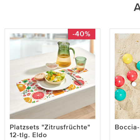
A
-40%
Platzsets "Zitrusfrüchte"
Boccia-
12-tlg. Eldo