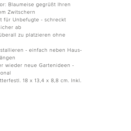
r: Blaumeise gegrüßt Ihren
hem Zwitschern
 für Unbefugte - schreckt
icher ab
überall zu platzieren ohne
stallieren - einfach neben Haus-
hängen
r wieder neue Gartenideen -
ional
terfestl. 18 x 13,4 x 8,8 cm. Inkl.