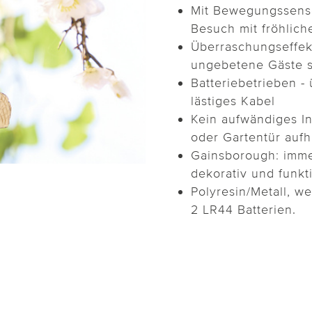
Mit Bewegungssenso
Besuch mit fröhlic
Überraschungseffekt
ungebetene Gäste s
Batteriebetrieben - 
lästiges Kabel
Kein aufwändiges In
oder Gartentür auf
Gainsborough: imme
dekorativ und funkt
Polyresin/Metall, wet
2 LR44 Batterien.