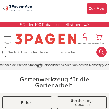
3Pagen-App
x
Zur App
Jetzt installieren
5€ oder 10€ Rabatt - schnell sichern →*
Navigation
Menü
Anmelden
Warenkorb
umschalten
ach deutschen Standards
Persönlicher Service von echten Menschen
Schnelle 
Gartenwerkzeug für die
Gartenarbeit
Sortierung:
Filtern
Topseller