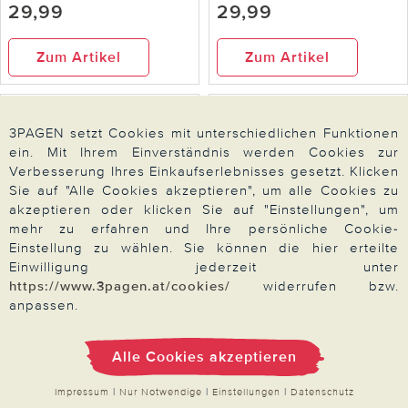
29,99
29,99
Zum Artikel
Zum Artikel
3PAGEN setzt Cookies mit unterschiedlichen Funktionen
ein. Mit Ihrem Einverständnis werden Cookies zur
Verbesserung Ihres Einkaufserlebnisses gesetzt. Klicken
Sie auf "Alle Cookies akzeptieren", um alle Cookies zu
akzeptieren oder klicken Sie auf "Einstellungen", um
mehr zu erfahren und Ihre persönliche Cookie-
Einstellung zu wählen. Sie können die hier erteilte
Einwilligung jederzeit unter
https://www.3pagen.at/cookies/
widerrufen bzw.
Victor Tools
Farbsprühsystem Victor
anpassen.
Tools
Akku-Kultivator 20V
Victor Tools
Alle Cookies akzeptieren
44,99
139,00
Impressum
|
Nur Notwendige
|
Einstellungen
|
Datenschutz