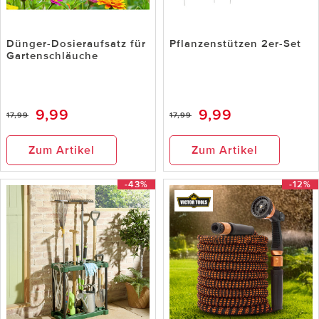
Dünger-Dosieraufsatz für
Pflanzenstützen 2er-Set
Gartenschläuche
9,99
9,99
17,99
17,99
Zum Artikel
Zum Artikel
-43%
-12%