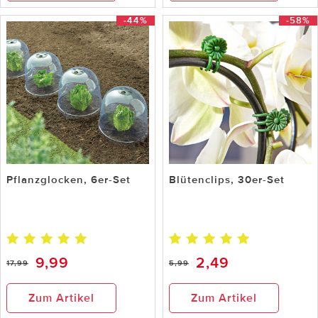
-44%
-58%
Pflanzglocken, 6er-Set
Blütenclips, 30er-Set
9,99
2,49
17,99
5,99
Zum Artikel
Zum Artikel