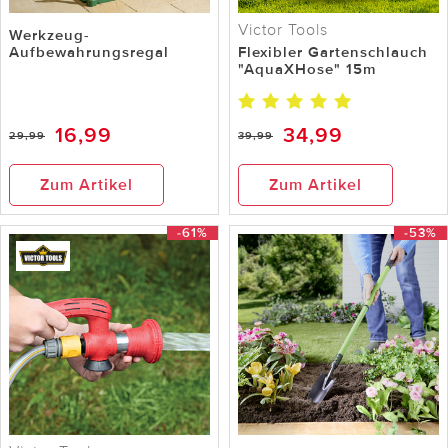
Victor Tools
Werkzeug-
Aufbewahrungsregal
Flexibler Gartenschlauch
"AquaXHose" 15m
16,99
34,99
29,99
39,99
Zum Artikel
Zum Artikel
-61%
-53%