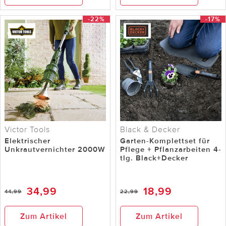
-22%
-17%
Victor Tools
Black & Decker
Elektrischer
Garten-Komplettset für
Unkrautvernichter 2000W
Pflege + Pflanzarbeiten 4-
tlg. Black+Decker
34,99
18,99
44,99
22,99
Zum Artikel
Zum Artikel