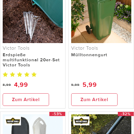
Victor Tools
Victor Tools
Erdspieße
Mülltonnengurt
multifunktional 20er-Set
Victor Tools
4,99
5,99
8,99
9,99
Zum Artikel
Zum Artikel
-53%
-32%