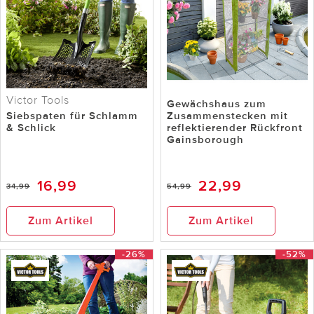
Victor Tools
Gewächshaus zum
Siebspaten für Schlamm
Zusammenstecken mit
& Schlick
reflektierender Rückfront
Gainsborough
16,99
22,99
34,99
54,99
Zum Artikel
Zum Artikel
-26%
-52%