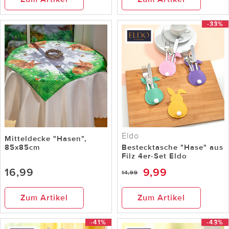
-33%
Eldo
Mitteldecke "Hasen",
85x85cm
Bestecktasche "Hase" aus
Filz 4er-Set Eldo
16,99
9,99
14,99
Zum Artikel
Zum Artikel
-41%
-43%