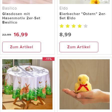
Basilico
Eldo
Glasdosen mit
Eierbecher "Ostern" 2er-
Hasenmotiv 2er-Set
Set Eldo
Basilico
16,99
8,99
22,99
Zum Artikel
Zum Artikel
-11%