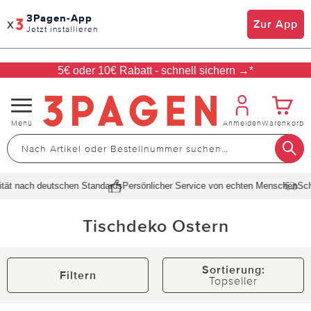
3Pagen-App
x
Zur App
Jetzt installieren
5€ oder 10€ Rabatt - schnell sichern →*
Navigation
Menü
Anmelden
Warenkorb
umschalten
t nach deutschen Standards
Persönlicher Service von echten Menschen
Schnell
Tischdeko Ostern
Sortierung:
Filtern
Topseller