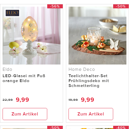
-56%
-50%
Eldo
Home Deco
LED-Glasei mit Fuß
Teelichthalter-Set
orange Eldo
Frühlingsdeko mit
Schmetterling
9,99
9,99
22,99
19,99
Zum Artikel
Zum Artikel
-50%
-40%