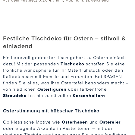
* Aus dem Festnetz 0,20 € / Min, Mobilfunk abweichend
Festliche Tischdeko für Ostern – stilvoll &
einladend
Ein liebevoll gedeckter Tisch gehört zu Ostern einfach
dazu! Mit der passenden
Tischdeko
schaffen Sie eine
fröhliche Atmosphäre für Ihr Osterfrühstück oder den
Kaffeeklatsch mit Familie und Freunden. Bei 3PAGEN
finden Sie alles, was Ihre Ostertafel besonders macht –
von niedlichen
Osterfiguren
über farbenfrohe
Streudeko
bis hin zu stilvollen
Kerzenhaltern
.
Osterstimmung mit hübscher Tischdeko
Ob klassische Motive wie
Osterhasen
und
Ostereier
oder elegante Akzente in Pastelltönen – mit der
richtigen Tischdekoration zaubern Sie einen festlichen