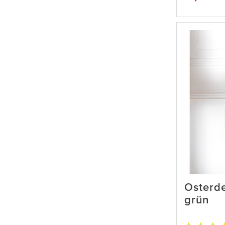
Osterd
grün