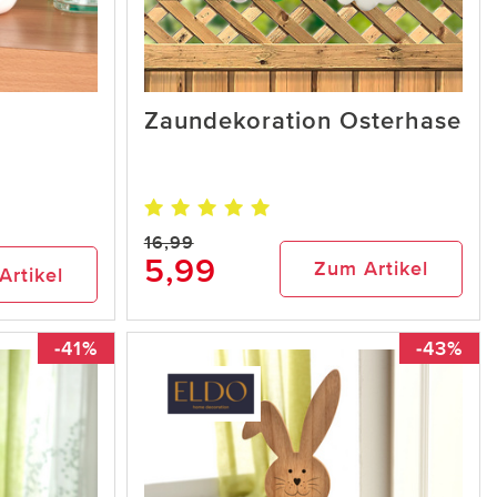
Zaundekoration Osterhase
16,99
5,99
Zum Artikel
Artikel
-41%
-43%