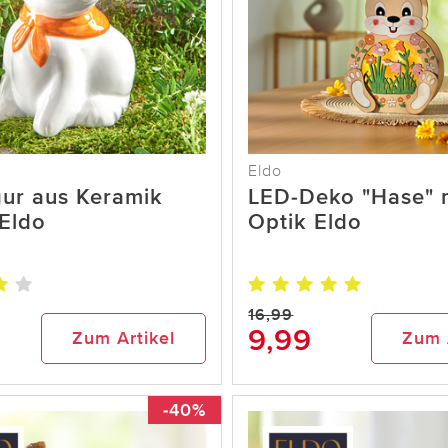
Eldo
gur aus Keramik
LED-Deko "Hase" 
Eldo
Optik Eldo
16,99
9,99
Zum Artikel
Zum 
-40%