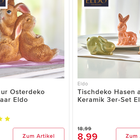
Eldo
gur Osterdeko
Tischdeko Hasen 
aar Eldo
Keramik 3er-Set E
18,99
8,99
Zum Artikel
Zum 