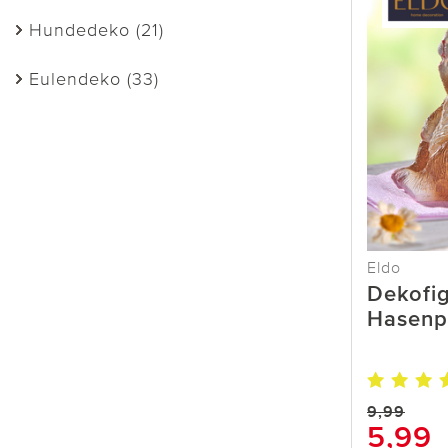
Hundedeko (21)
Eulendeko (33)
Eldo
Dekofi
Hasenp
9,99
5,99