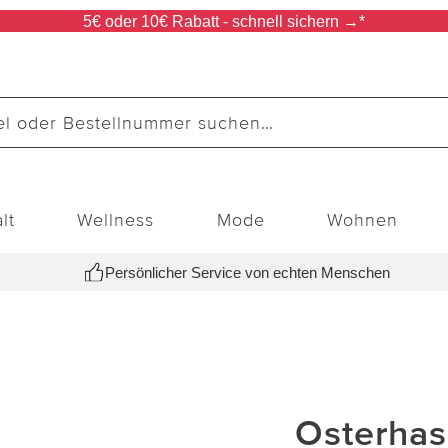
5€ oder 10€ Rabatt - schnell sichern →*
lt
Wellness
Mode
Wohnen
Persönlicher Service von echten Menschen
Osterha