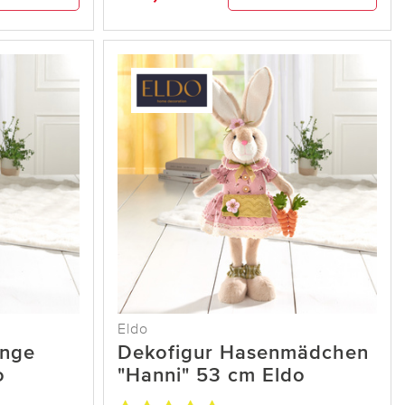
Eldo
unge
Dekofigur Hasenmädchen
o
"Hanni" 53 cm Eldo