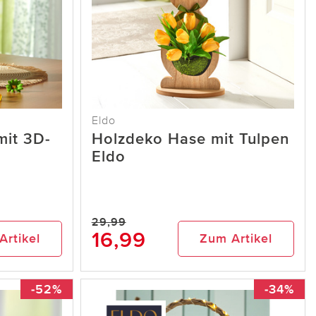
Eldo
mit 3D-
Holzdeko Hase mit Tulpen
Eldo
29,99
16,99
Artikel
Zum Artikel
-52%
-34%