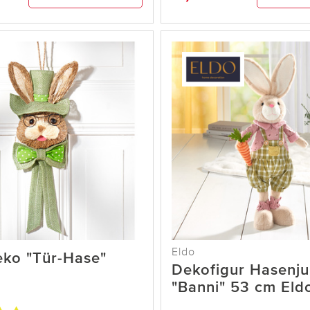
Eldo
eko "Tür-Hase"
Dekofigur Hasenj
"Banni" 53 cm Eld