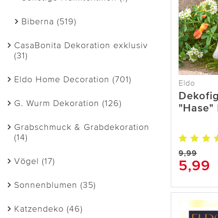
Biberna (519)
CasaBonita Dekoration exklusiv
(31)
Eldo Home Decoration (701)
Eldo
Dekofi
G. Wurm Dekoration (126)
"Hase" 
Grabschmuck & Grabdekoration
(14)
9,99
Vögel (17)
5,99
Sonnenblumen (35)
Katzendeko (46)