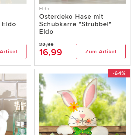
Eldo
n
Osterdeko Hase mit
 Eldo
Schubkarre "Strubbel"
Eldo
22,99
16,99
Artikel
Zum Artikel
-64%