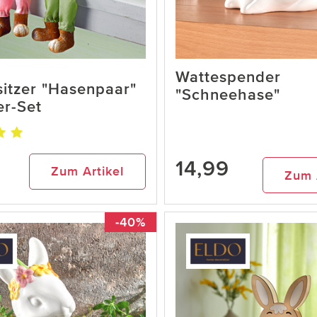
Wattespender
itzer "Hasenpaar"
"Schneehase"
er-Set
14,99
Zum Artikel
Zum 
-40%