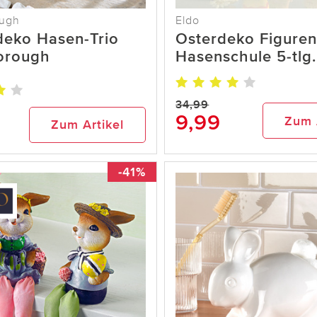
ough
Eldo
deko Hasen-Trio
Osterdeko Figure
orough
Hasenschule 5-tlg.
34,99
9
9,99
Zum 
Zum Artikel
-41%