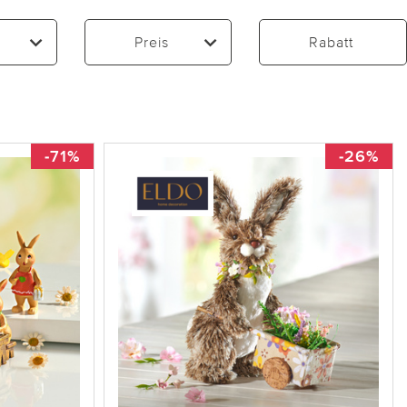
Preis
Rabatt
-71%
-26%