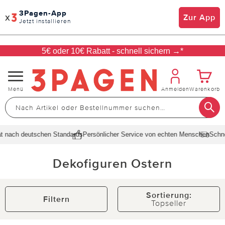
3Pagen-App
x
Zur App
Jetzt installieren
5€ oder 10€ Rabatt - schnell sichern →*
Navigation
Menü
Anmelden
Warenkorb
umschalten
ach deutschen Standards
Persönlicher Service von echten Menschen
Schnelle L
Dekofiguren Ostern
Sortierung:
Filtern
Topseller