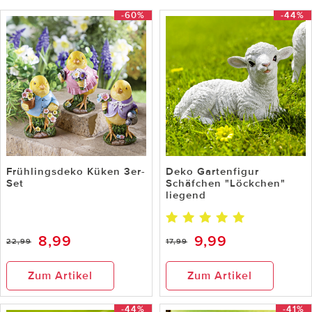
-60%
-44%
Frühlingsdeko Küken 3er-
Deko Gartenfigur
Set
Schäfchen "Löckchen"
liegend
8,99
9,99
22,99
17,99
Zum Artikel
Zum Artikel
-44%
-41%