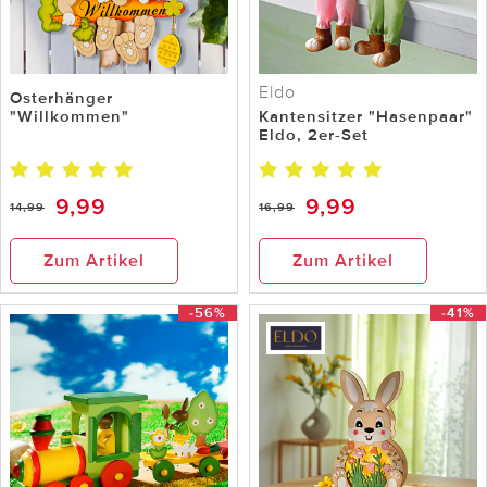
Eldo
Osterhänger
"Willkommen"
Kantensitzer "Hasenpaar"
Eldo, 2er-Set
9,99
9,99
14,99
16,99
Zum Artikel
Zum Artikel
-56%
-41%