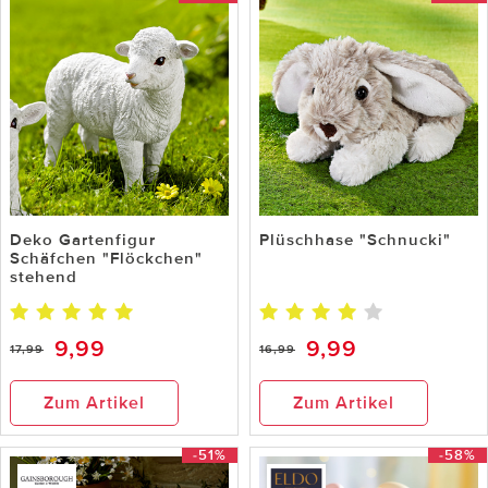
Deko Gartenfigur
Plüschhase "Schnucki"
Schäfchen "Flöckchen"
stehend
9,99
9,99
17,99
16,99
Zum Artikel
Zum Artikel
-51%
-58%