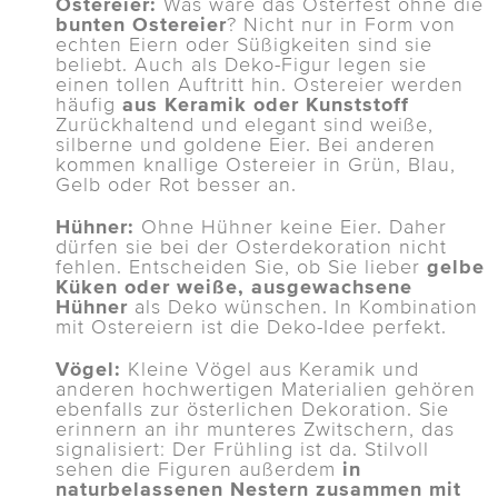
Ostereier:
Was wäre das Osterfest ohne die
bunten Ostereier
? Nicht nur in Form von
echten Eiern oder Süßigkeiten sind sie
beliebt. Auch als Deko-Figur legen sie
einen tollen Auftritt hin. Ostereier werden
häufig
aus Keramik oder Kunststoff
Zurückhaltend und elegant sind weiße,
silberne und goldene Eier. Bei anderen
kommen knallige Ostereier in Grün, Blau,
Gelb oder Rot besser an.
Hühner:
Ohne Hühner keine Eier. Daher
dürfen sie bei der Osterdekoration nicht
fehlen. Entscheiden Sie, ob Sie lieber
gelbe
Küken oder weiße, ausgewachsene
Hühner
als Deko wünschen. In Kombination
mit Ostereiern ist die Deko-Idee perfekt.
Vögel:
Kleine Vögel aus Keramik und
anderen hochwertigen Materialien gehören
ebenfalls zur österlichen Dekoration. Sie
erinnern an ihr munteres Zwitschern, das
signalisiert: Der Frühling ist da. Stilvoll
sehen die Figuren außerdem
in
naturbelassenen Nestern zusammen mit