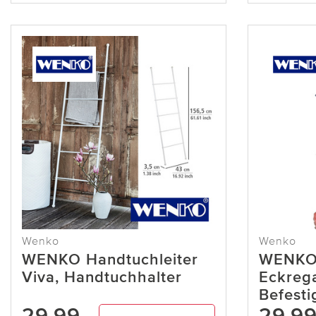
Wenko
Wenko
WENKO Handtuchleiter
WENKO
Viva, Handtuchhalter
Eckrega
Befest
29,99
29,9