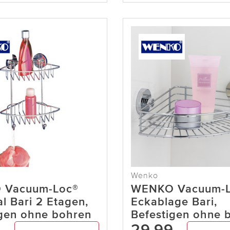
Wenko
 Vacuum-Loc®
WENKO Vacuum-L
l Bari 2 Etagen,
Eckablage Bari,
igen ohne bohren
Befestigen ohne 
9
29,99