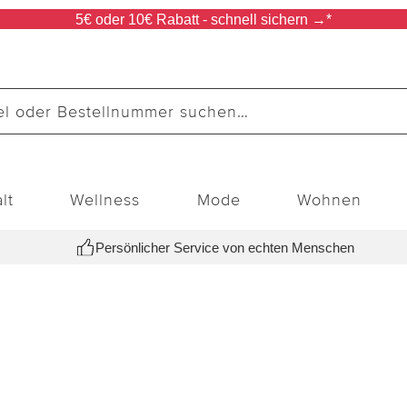
5€ oder 10€ Rabatt - schnell sichern →*
lt
Wellness
Mode
Wohnen
Persönlicher Service von echten Menschen