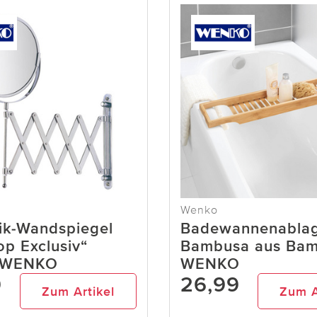
Wenko
ik-Wandspiegel
Badewannenabla
op Exclusiv“
Bambusa aus Ba
 WENKO
WENKO
9
26,99
Zum Artikel
Zum A