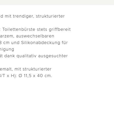
d mit trendiger, strukturierter
 Toilettenbürste stets griffbereit
warzem, auswechselbaren
8 cm und Silikonabdeckung für
inigung
t dank qualitativ ausgesuchter
malt, mit strukturierter
/T x H): Ø 11,5 x 40 cm.