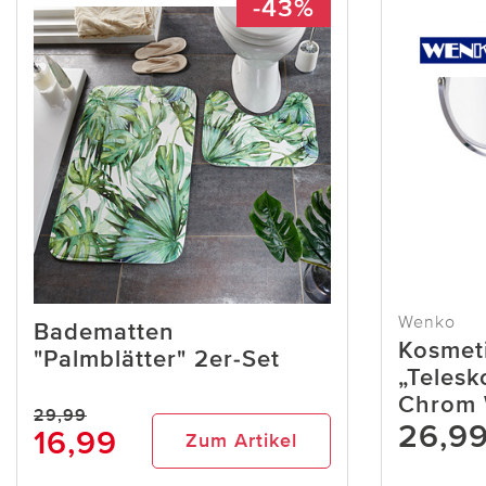
-43%
Wenko
Badematten
Kosmet
"Palmblätter" 2er-Set
„Telesk
Chrom
29,99
26,9
16,99
Zum Artikel