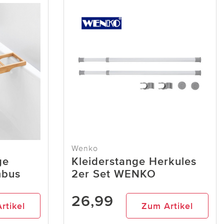
Wenko
ge
Kleiderstange Herkules
mbus
2er Set WENKO
26,99
rtikel
Zum Artikel