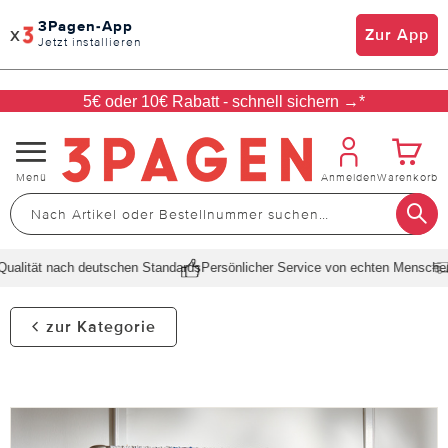
3Pagen-App
x
Zur App
Jetzt installieren
5€ oder 10€ Rabatt - schnell sichern →*
Navigation
Menü
Anmelden
Warenkorb
umschalten
alität nach deutschen Standards
Persönlicher Service von echten Menschen
S
zur Kategorie