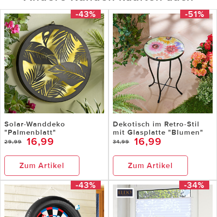
-43%
-51%
Solar-Wanddeko
Dekotisch im Retro-Stil
"Palmenblatt"
mit Glasplatte "Blumen"
16,99
16,99
29,99
34,99
Zum Artikel
Zum Artikel
-43%
-34%