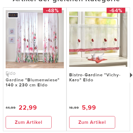
-48%
-64%
Eldo
Bistro-Gardine "Vichy-
Gardine "Blumenwiese"
Karo" Eldo
140 x 230 cm Eldo
22,99
5,99
44,99
16,99
Zum Artikel
Zum Artikel