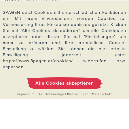
3PAGEN setzt Cookies mit unterschiedlichen Funktionen
ein. Mit Ihrem Einverständnis werden Cookies zur
Verbesserung Ihres Einkaufserlebnisses gesetzt. Klicken
Zahlung & Versand
Sie auf "Alle Cookies akzeptieren", um alle Cookies zu
akzeptieren oder klicken Sie auf "Einstellungen", um
mehr zu erfahren und Ihre persönliche Cookie-
Einstellung zu wählen. Sie können die hier erteilte
Über 3PAGEN
Einwilligung jederzeit unter
https://www.3pagen.at/cookies/
widerrufen bzw.
anpassen.
Wir beraten Sie gern
Alle Cookies akzeptieren
Impressum
|
Nur Notwendige
|
Einstellungen
|
Datenschutz
Impressum
|
AGB
|
Datenschutz
|
Cookies
Alle Preise in Euro, inkl. der gesetzlichen MwSt.
© 2026 3PAGEN