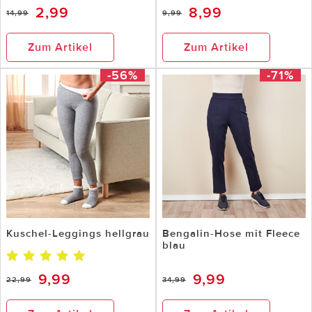
2,99
8,99
14,99
9,99
Zum Artikel
Zum Artikel
-56%
-71%
Kuschel-Leggings hellgrau
Bengalin-Hose mit Fleece
blau
9,99
9,99
22,99
34,99