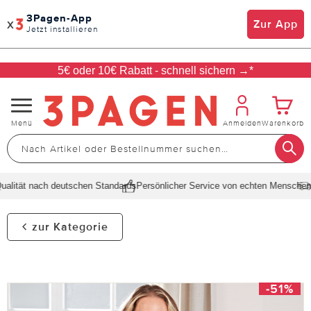
3Pagen-App
x
Zur App
Jetzt installieren
5€ oder 10€ Rabatt - schnell sichern →*
Navigation
Menü
Anmelden
Warenkorb
umschalten
lität nach deutschen Standards
Persönlicher Service von echten Menschen
Sc
zur Kategorie
-51%