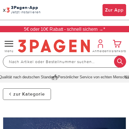
3Pagen-App
x
Zur App
Jetzt installieren
5€ oder 10€ Rabatt - schnell sichern →*
Navigation
Menü
Anmelden
Warenkorb
umschalten
alität nach deutschen Standards
Persönlicher Service von echten Menschen
S
zur Kategorie