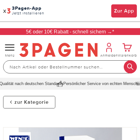
3Pagen-App
x
Zur App
Jetzt installieren
5€ oder 10€ Rabatt - schnell sichern →*
Navigation
Menü
Anmelden
Warenkorb
umschalten
alität nach deutschen Standards
Persönlicher Service von echten Menschen
S
zur Kategorie