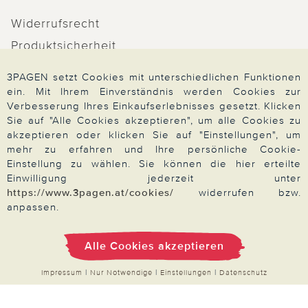
Widerrufsrecht
Produktsicherheit
Barrierefreiheit
3PAGEN setzt Cookies mit unterschiedlichen Funktionen
Unsere Marken
ein. Mit Ihrem Einverständnis werden Cookies zur
Verbesserung Ihres Einkaufserlebnisses gesetzt. Klicken
Qualitätsversprechen
Sie auf "Alle Cookies akzeptieren", um alle Cookies zu
akzeptieren oder klicken Sie auf "Einstellungen", um
mehr zu erfahren und Ihre persönliche Cookie-
Einstellung zu wählen. Sie können die hier erteilte
Einwilligung jederzeit unter
Zahlung & Versand
https://www.3pagen.at/cookies/
widerrufen bzw.
anpassen.
Über 3PAGEN
Alle Cookies akzeptieren
Impressum
|
Nur Notwendige
|
Einstellungen
|
Datenschutz
Wir beraten Sie gern