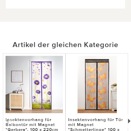
06.12.2021
von helmut gottwill aus Berlin
Ein toller Artikel
Sind sehr zufrieden. Hält alles was versprochen
wird. MfG
Artikel der gleichen Kategorie
5 von 5 Kunden fanden diese Bewertung hilfreich.
Nicht
hilfreich
hilfreich
03.11.2020
von Lorenz aus Kaufungen
Insektenvorhang für
Insektenvorhang für Tür
Super
Balkontür mit Magnet
mit Magnet
"Gerbera", 100 x 220cm
"Schmetterlinge" 100 x