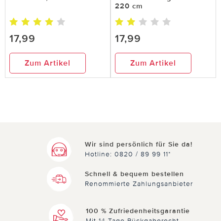
habe viele Spinnen am Fenster bedingt durch
220 cm
eine Strassenlaterne.Einmal genommen und
schon Spinnenfrei.Klasse !!!!
17,99
17,99
Zum Artikel
Zum Artikel
3 von 3 Kunden fanden diese Bewertung hilfreich.
Nicht
hilfreich
hilfreich
Wir sind persönlich für Sie da!
Hotline: 0820 / 89 99 11*
Schnell & bequem bestellen
Renommierte Zahlungsanbieter
100 % Zufriedenheitsgarantie
Mit 14 Tage Rückgaberecht