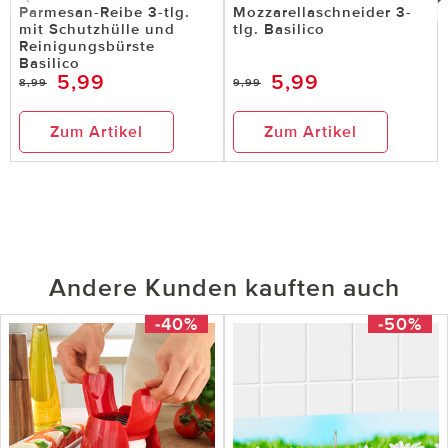
Parmesan-Reibe 3-tlg.
Mozzarellaschneider 3-
mit Schutzhülle und
tlg. Basilico
Reinigungsbürste
Basilico
5,99
5,99
8,99
9,99
Zum Artikel
Zum Artikel
Andere Kunden kauften auch
-40%
-50%