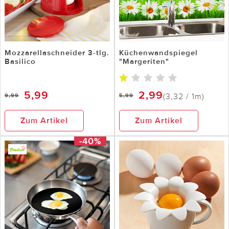
Mozzarellaschneider 3-tlg.
Küchenwandspiegel
Basilico
"Margeriten"
5,99
2,99
(3,32 / 1m)
9,99
5,99
Zum Artikel
Zum Artikel
-40%