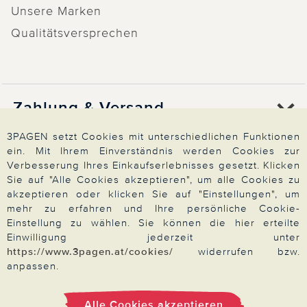
Unsere Marken
Qualitätsversprechen
Zahlung & Versand
3PAGEN setzt Cookies mit unterschiedlichen Funktionen
ein. Mit Ihrem Einverständnis werden Cookies zur
Über 3PAGEN
Verbesserung Ihres Einkaufserlebnisses gesetzt. Klicken
Sie auf "Alle Cookies akzeptieren", um alle Cookies zu
akzeptieren oder klicken Sie auf "Einstellungen", um
Wir beraten Sie gern
mehr zu erfahren und Ihre persönliche Cookie-
Einstellung zu wählen. Sie können die hier erteilte
Einwilligung jederzeit unter
https://www.3pagen.at/cookies/
widerrufen bzw.
Impressum
|
AGB
|
Datenschutz
|
Cookies
anpassen.
Alle Preise in Euro, inkl. der gesetzlichen MwSt.
© 2026 3PAGEN
Alle Cookies akzeptieren