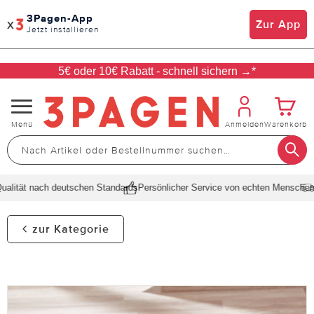
3Pagen-App
x
Zur App
Jetzt installieren
5€ oder 10€ Rabatt - schnell sichern →*
Navigation
Menü
Anmelden
Warenkorb
umschalten
lität nach deutschen Standards
Persönlicher Service von echten Menschen
Sc
zur Kategorie