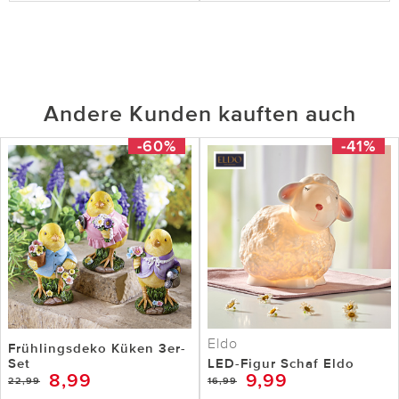
Andere Kunden kauften auch
-60%
-41%
Eldo
Frühlingsdeko Küken 3er-
Set
LED-Figur Schaf Eldo
8,99
9,99
22,99
16,99