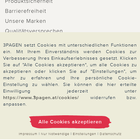
Produktsicherheit
Barrierefreiheit
Unsere Marken
Qualitätsversprechen
3PAGEN setzt Cookies mit unterschiedlichen Funktionen
ein. Mit Ihrem Einverständnis werden Cookies zur
Verbesserung Ihres Einkaufserlebnisses gesetzt. Klicken
Zahlung & Versand
Sie auf "Alle Cookies akzeptieren", um alle Cookies zu
akzeptieren oder klicken Sie auf "Einstellungen", um
mehr zu erfahren und Ihre persönliche Cookie-
Einstellung zu wählen. Sie können die hier erteilte
Über 3PAGEN
Einwilligung jederzeit unter
https://www.3pagen.at/cookies/
widerrufen bzw.
anpassen.
Wir beraten Sie gern
Alle Cookies akzeptieren
Impressum
|
Nur Notwendige
|
Einstellungen
|
Datenschutz
Impressum
|
AGB
|
Datenschutz
|
Cookies