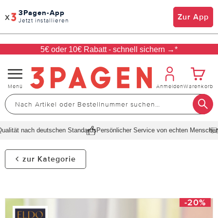
3Pagen-App
x
Zur App
Jetzt installieren
5€ oder 10€ Rabatt - schnell sichern →*
Navigation
Menü
Anmelden
Warenkorb
umschalten
lität nach deutschen Standards
Persönlicher Service von echten Menschen
Sc
zur Kategorie
-20%