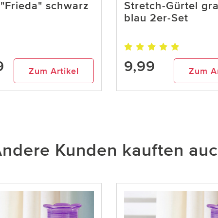
"Frieda" schwarz
Stretch-Gürtel gr
blau 2er-Set
9
9,99
Zum Artikel
Zum Ar
ndere Kunden kauften au