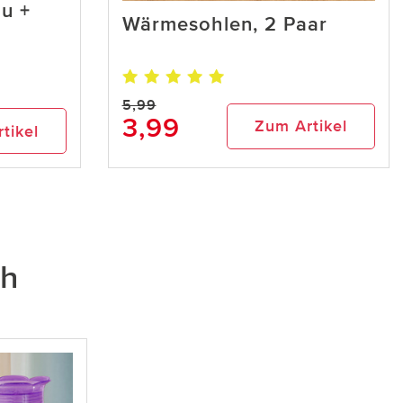
au +
Wärmesohlen, 2 Paar
5,99
3,99
Zum Artikel
tikel
ch