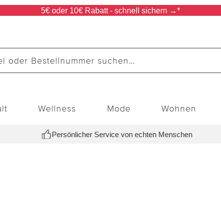
5€ oder 10€ Rabatt - schnell sichern →*
lt
Wellness
Mode
Wohnen
Persönlicher Service von echten Menschen