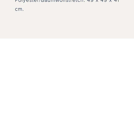
Polyester/Baumwollstretch. 49 x 49 x 41
cm.