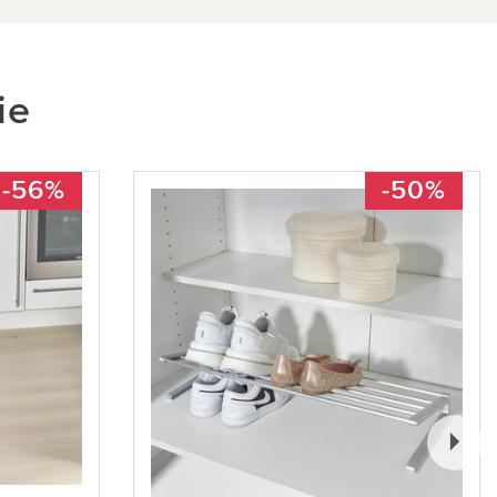
ie
-56%
-50%