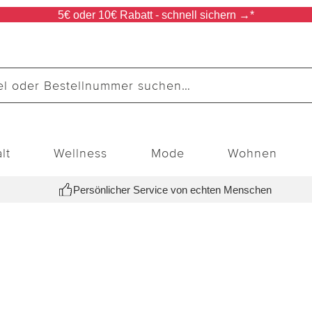
5€ oder 10€ Rabatt - schnell sichern →*
lt
Wellness
Mode
Wohnen
Persönlicher Service von echten Menschen