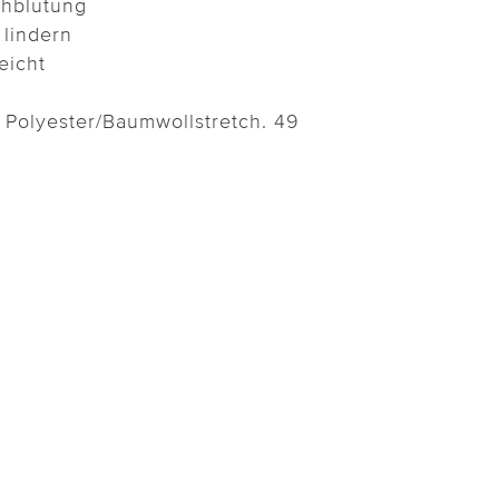
chblutung
lindern
eicht
 Polyester/Baumwollstretch. 49