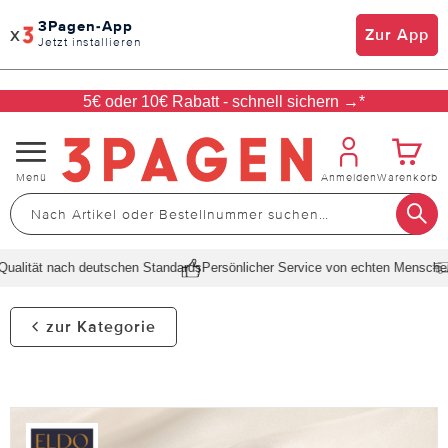
3Pagen-App
x
Zur App
Jetzt installieren
5€ oder 10€ Rabatt - schnell sichern →*
Navigation
Menü
Anmelden
Warenkorb
umschalten
alität nach deutschen Standards
Persönlicher Service von echten Menschen
S
zur Kategorie