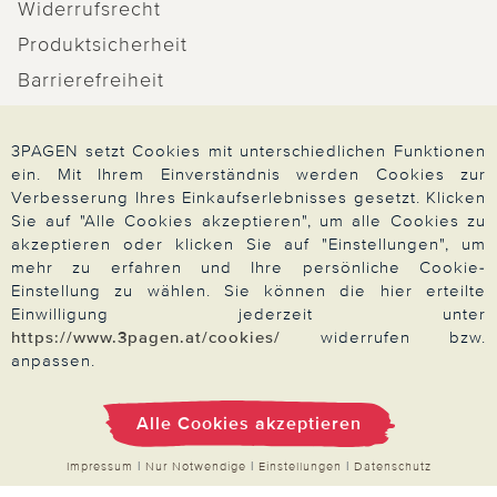
Widerrufsrecht
Produktsicherheit
Barrierefreiheit
Unsere Marken
Qualitätsversprechen
3PAGEN setzt Cookies mit unterschiedlichen Funktionen
ein. Mit Ihrem Einverständnis werden Cookies zur
Verbesserung Ihres Einkaufserlebnisses gesetzt. Klicken
Sie auf "Alle Cookies akzeptieren", um alle Cookies zu
akzeptieren oder klicken Sie auf "Einstellungen", um
Zahlung & Versand
mehr zu erfahren und Ihre persönliche Cookie-
Einstellung zu wählen. Sie können die hier erteilte
Einwilligung jederzeit unter
https://www.3pagen.at/cookies/
widerrufen bzw.
Über 3PAGEN
anpassen.
Alle Cookies akzeptieren
Wir beraten Sie gern
Impressum
|
Nur Notwendige
|
Einstellungen
|
Datenschutz