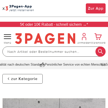
3Pagen-App
x
Zur App
Jetzt installieren
5€ oder 10€ Rabatt - schnell sichern →*
Navigation
Menü
Anmelden
Warenkorb
umschalten
tät nach deutschen Standards
Persönlicher Service von echten Menschen
Schn
zur Kategorie