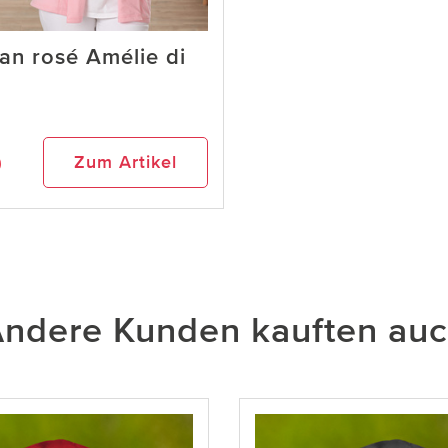
an rosé Amélie di
9
Zum Artikel
ndere Kunden kauften au