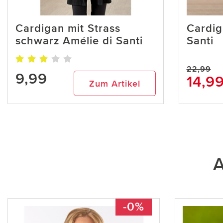
Cardigan mit Strass
Cardig
schwarz Amélie di Santi
Santi
22,99
9,99
14,9
Zum Artikel
A
-0%