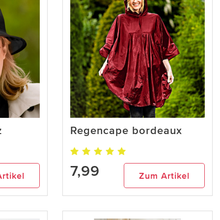
z
Regencape bordeaux
7,99
rtikel
Zum Artikel