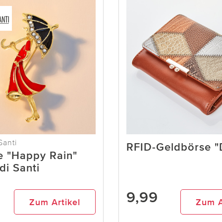
Santi
RFID-Geldbörse "
e "Happy Rain"
di Santi
9,99
Zum Artikel
Zum A