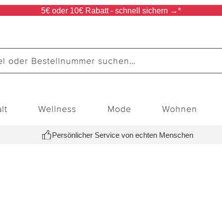
5€ oder 10€ Rabatt - schnell sichern →*
lt
Wellness
Mode
Wohnen
Persönlicher Service von echten Menschen