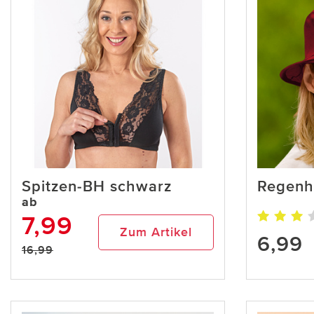
Spitzen-BH schwarz
Regenh
ab
7,99
Zum Artikel
6,99
16,99