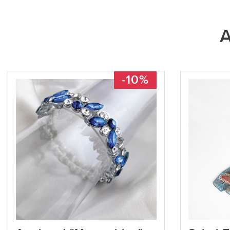
A
-10%