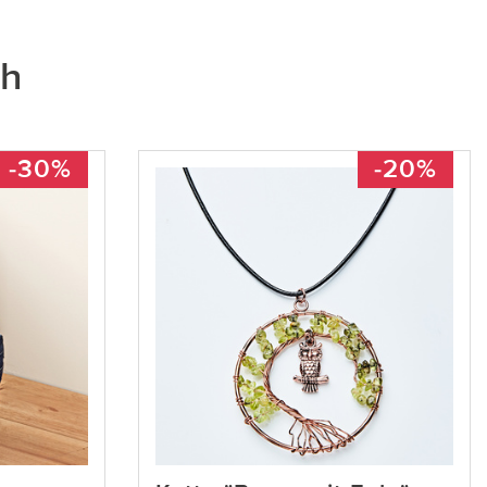
ch
-30%
-20%