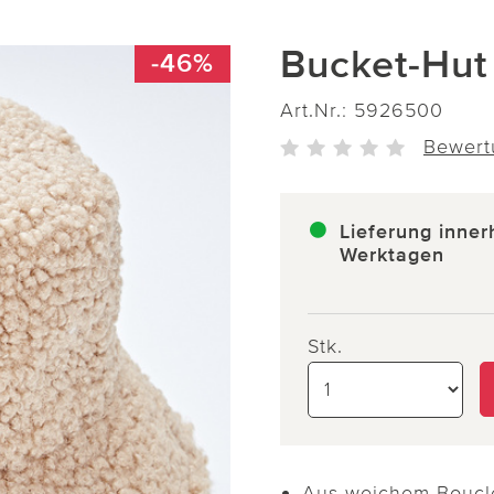
Bucket-Hut
-46%
Art.Nr.:
5926500
Bewert
Lieferung inner
Werktagen
Stk.
Aus weichem Boucl