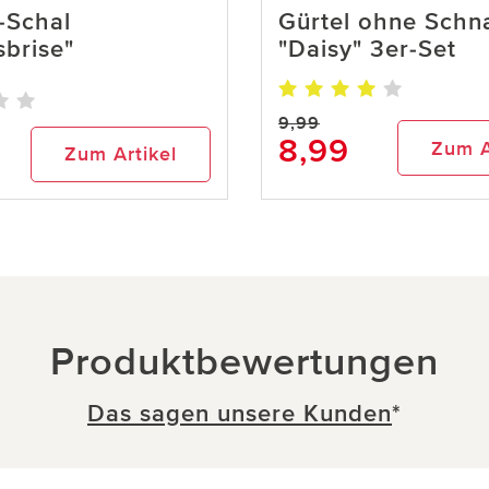
-Schal
Gürtel ohne Schna
brise"
"Daisy" 3er-Set
9,99
8,99
Zum A
Zum Artikel
Produktbewertungen
Das sagen unsere Kunden
*