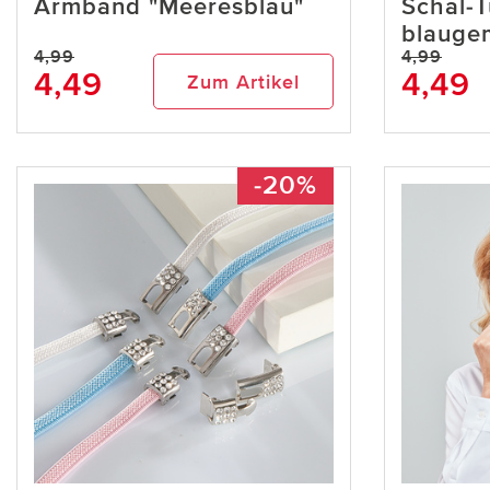
Armband "Meeresblau"
Schal-
blauge
4,99
4,99
4,49
4,49
Zum Artikel
-20%