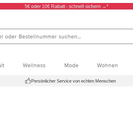
5€ oder 10€ Rabatt - schnell sichern →*
lt
Wellness
Mode
Wohnen
Persönlicher Service von echten Menschen