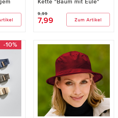
ngem
Kette "Baum mit Eule"
9,99
7,99
rtikel
Zum Artikel
-10%