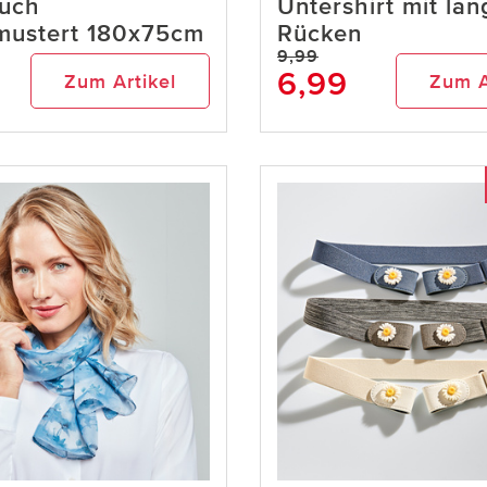
Tuch
Untershirt mit la
mustert 180x75cm
Rücken
9,99
6,99
Zum Artikel
Zum A