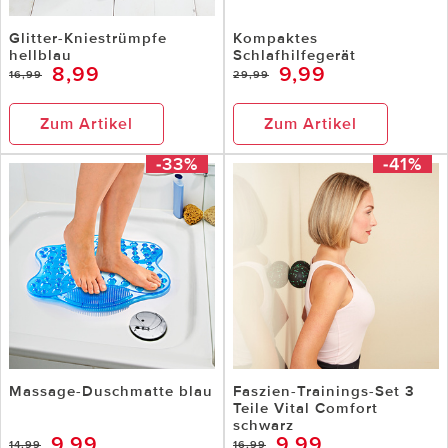
Glitter-Kniestrümpfe
Kompaktes
hellblau
Schlafhilfegerät
8,99
9,99
16,99
29,99
Zum Artikel
Zum Artikel
-33%
-41%
Massage-Duschmatte blau
Faszien-Trainings-Set 3
Teile Vital Comfort
schwarz
9,99
9,99
14,99
16,99