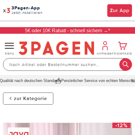
3Pagen-App
x
Zur App
Jetzt installieren
5€ oder 10€ Rabatt - schnell sichern →*
Navigation
Menü
Anmelden
Warenkorb
umschalten
alität nach deutschen Standards
Persönlicher Service von echten Menschen
S
zur Kategorie
-12%