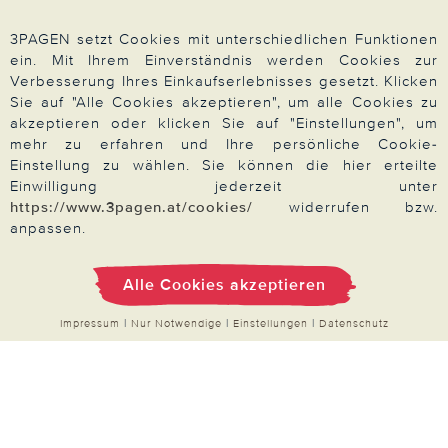
Unsere Marken
3PAGEN setzt Cookies mit unterschiedlichen Funktionen
Qualitätsversprechen
ein. Mit Ihrem Einverständnis werden Cookies zur
Verbesserung Ihres Einkaufserlebnisses gesetzt. Klicken
Sie auf "Alle Cookies akzeptieren", um alle Cookies zu
akzeptieren oder klicken Sie auf "Einstellungen", um
mehr zu erfahren und Ihre persönliche Cookie-
Zahlung & Versand
Einstellung zu wählen. Sie können die hier erteilte
Einwilligung jederzeit unter
https://www.3pagen.at/cookies/
widerrufen bzw.
Über 3PAGEN
anpassen.
Alle Cookies akzeptieren
Wir beraten Sie gern
Impressum
|
Nur Notwendige
|
Einstellungen
|
Datenschutz
Impressum
|
AGB
|
Datenschutz
|
Cookies
Alle Preise in Euro, inkl. der gesetzlichen MwSt.
© 2026 3PAGEN