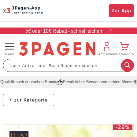
3Pagen-App
x
Zur App
Jetzt installieren
5€ oder 10€ Rabatt - schnell sichern →*
Navigation
Menü
Anmelden
Warenkorb
umschalten
alität nach deutschen Standards
Persönlicher Service von echten Menschen
zur Kategorie
-26%