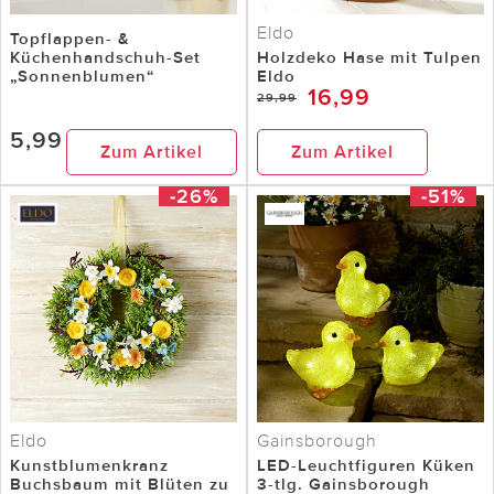
Eldo
Topflappen- &
Küchenhandschuh-Set
Holzdeko Hase mit Tulpen
„Sonnenblumen“
Eldo
16,99
29,99
5,99
Zum Artikel
Zum Artikel
-26%
-51%
Eldo
Gainsborough
Kunstblumenkranz
LED-Leuchtfiguren Küken
Buchsbaum mit Blüten zu
3-tlg. Gainsborough