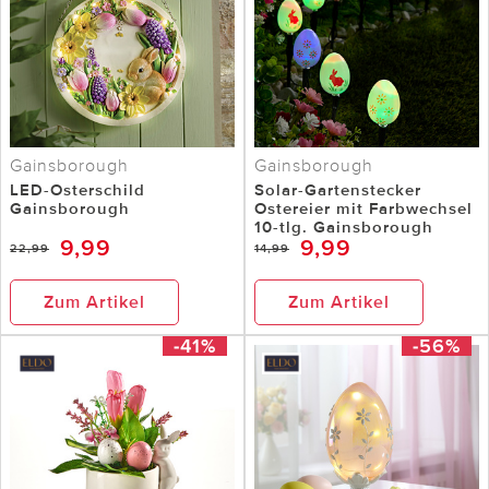
Gainsborough
Gainsborough
LED-Osterschild
Solar-Gartenstecker
Gainsborough
Ostereier mit Farbwechsel
10-tlg. Gainsborough
9,99
9,99
22,99
14,99
Zum Artikel
Zum Artikel
-41%
-56%