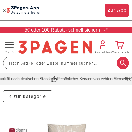
3Pagen-App
x
Zur App
Jetzt installieren
5€ oder 10€ Rabatt - schnell sichern →*
Navigation
Menü
Anmelden
Warenkorb
umschalten
lität nach deutschen Standards
Persönlicher Service von echten Menschen
Sc
zur Kategorie