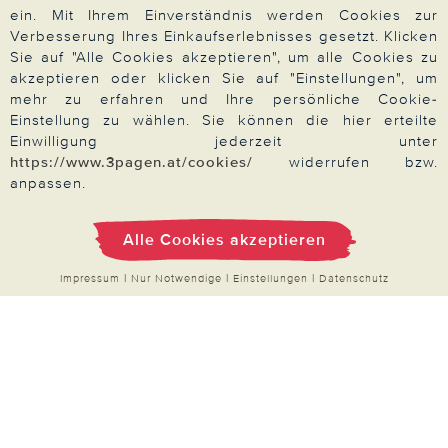
Information
ein. Mit Ihrem Einverständnis werden Cookies zur
Verbesserung Ihres Einkaufserlebnisses gesetzt. Klicken
Widerrufsrecht
Sie auf "Alle Cookies akzeptieren", um alle Cookies zu
akzeptieren oder klicken Sie auf "Einstellungen", um
Produktsicherheit
mehr zu erfahren und Ihre persönliche Cookie-
Barrierefreiheit
Einstellung zu wählen. Sie können die hier erteilte
Einwilligung jederzeit unter
Unsere Marken
https://www.3pagen.at/cookies/
widerrufen bzw.
Qualitätsversprechen
anpassen.
Alle Cookies akzeptieren
Impressum
|
Nur Notwendige
|
Einstellungen
|
Datenschutz
Zahlung & Versand
Über 3PAGEN
Wir beraten Sie gern