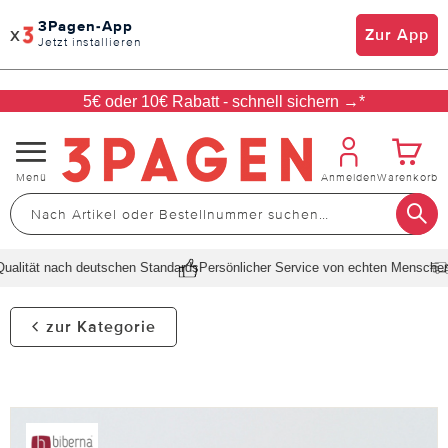
3Pagen-App
x
Zur App
Jetzt installieren
5€ oder 10€ Rabatt - schnell sichern →*
Navigation
Menü
Anmelden
Warenkorb
umschalten
lität nach deutschen Standards
Persönlicher Service von echten Menschen
S
zur Kategorie