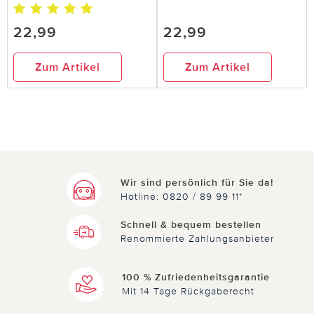
Wieder gekauft
22,99
22,99
Immer noch sehr chic. Habe sie schon zum
zweiten Mal an gekauft.
Zum Artikel
Zum Artikel
7 von 7 Kunden fanden diese Bewertung hilfreich.
Nicht
hilfreich
hilfreich
Wir sind persönlich für Sie da!
Hotline: 0820 / 89 99 11*
Schnell & bequem bestellen
Renommierte Zahlungsanbieter
28.07.2022
von Cornelia Oueslati aus Weil im
Schönbuch
Ein Handschmeichler
100 % Zufriedenheitsgarantie
Mit 14 Tage Rückgaberecht
5 Sterne für diese Börse. Fühlt sich wunderbar an,