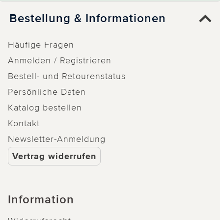
0 von 0 Kunden fanden diese Bewertung hilfreich.
Bestellung & Informationen
Nicht
hilfreich
hilfreich
Häufige Fragen
Anmelden / Registrieren
Weitere Bewertungen laden
Bestell- und Retourenstatus
Persönliche Daten
Katalog bestellen
Kontakt
Newsletter-Anmeldung
Vertrag widerrufen
Information