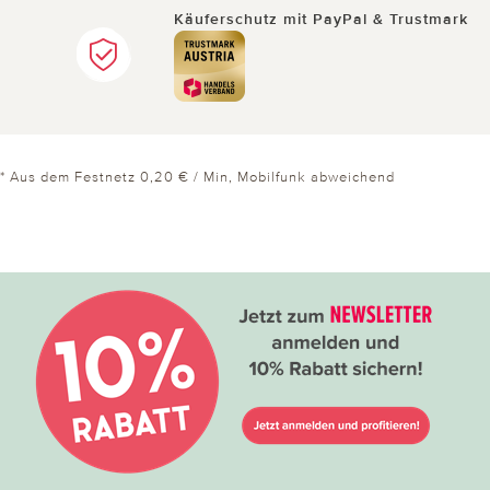
sieht chic aus und man hat unendlich viel Platz für
Käuferschutz mit PayPal & Trustmark
Geld Karten.
6 von 6 Kunden fanden diese Bewertung hilfreich.
Nicht
hilfreich
hilfreich
* Aus dem Festnetz 0,20 € / Min, Mobilfunk abweichend
23.04.2022
von Cornelia aus Olbernhau
Geldbörse oder Langbörse
Sehr schön,hat schön viel Fächer und
2Sichtfenster für Bilder.Ich war zufrieden.