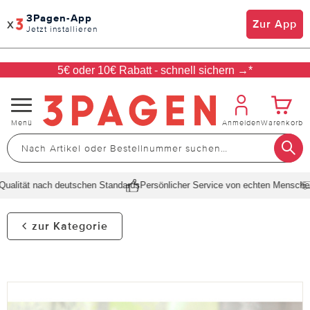
3Pagen-App
x
Zur App
Jetzt installieren
5€ oder 10€ Rabatt - schnell sichern →*
Navigation
Menü
Anmelden
Warenkorb
umschalten
alität nach deutschen Standards
Persönlicher Service von echten Menschen
S
zur Kategorie