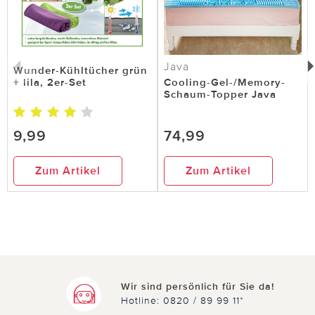
Java
Wunder-Kühltücher grün
14.08.2017
von ganso aus Magdeburg
+ lila, 2er-Set
Cooling-Gel-/Memory-
Schaum-Topper Java
gute Qualität
Sehr angenehm ,und nach zwei Tagen tragen
9,99
74,99
,etwas schmerzfreier.
Zum Artikel
Zum Artikel
2 von 2 Kunden fanden diese Bewertung hilfreich.
Nicht
hilfreich
hilfreich
Wir sind persönlich für Sie da!
Hotline: 0820 / 89 99 11*