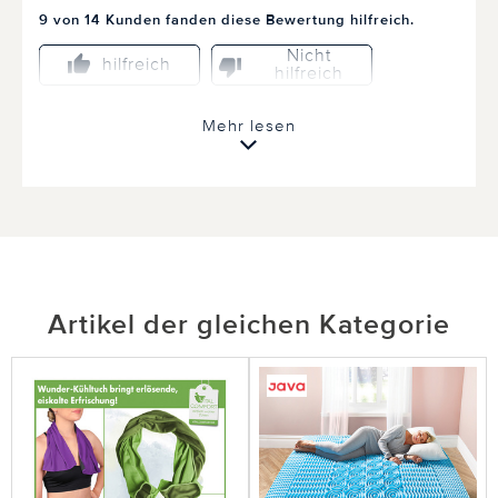
9 von 14 Kunden fanden diese Bewertung hilfreich.
Nicht
hilfreich
hilfreich
Mehr lesen
21.12.2018
von Krüger
Knöchelbandage
Ein top Artikel. Hilft mir sehr,schmertzfrei zu
Artikel der gleichen Kategorie
gehen
0 von 0 Kunden fanden diese Bewertung hilfreich.
Nicht
hilfreich
hilfreich