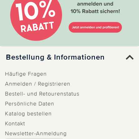
Magnete lindern die Schmerzen
Die Magnete lindern die Schmerzen, nur das
Material der Bandage ist zu weich und bietet
keinen Bandagiereffekt.
3 von 3 Kunden fanden diese Bewertung hilfreich.
Bestellung & Informationen
Nicht
hilfreich
hilfreich
Häufige Fragen
Anmelden / Registrieren
Bestell- und Retourenstatus
Weitere Bewertungen laden
Persönliche Daten
Katalog bestellen
Kontakt
Newsletter-Anmeldung