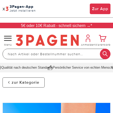
3Pagen-App
x
Zur App
Jetzt installieren
5€ oder 10€ Rabatt - schnell sichern →*
Navigation
Menü
Anmelden
Warenkorb
umschalten
Qualität nach deutschen Standards
Persönlicher Service von echten Mensche
zur Kategorie