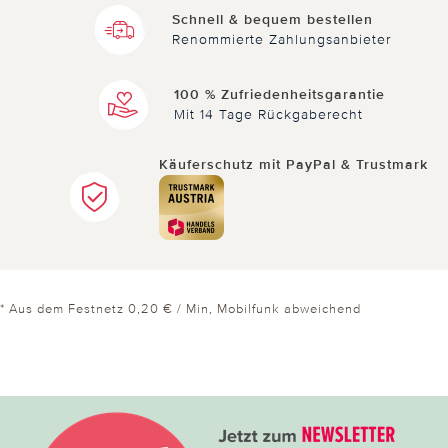
03.08.2017
von Martina S. aus Eppstein
Schnell & bequem bestellen
Renommierte Zahlungsanbieter
Magnet Knöchelbandage
Super! Meine Fußprobleme haben sich deutlich
100 % Zufriedenheitsgarantie
reduziert. Ich ziehe die Bandage meistens nachts
Mit 14 Tage Rückgaberecht
an. Sie ist wunderbar weich und drückt nicht. Die
Wirkung der Magnete haben mich überrascht.
Käuferschutz mit PayPal & Trustmark
4 von 4 Kunden fanden diese Bewertung hilfreich.
Nicht
hilfreich
hilfreich
* Aus dem Festnetz 0,20 € / Min, Mobilfunk abweichend
06.01.2016
von Brigitte aus BERLIN