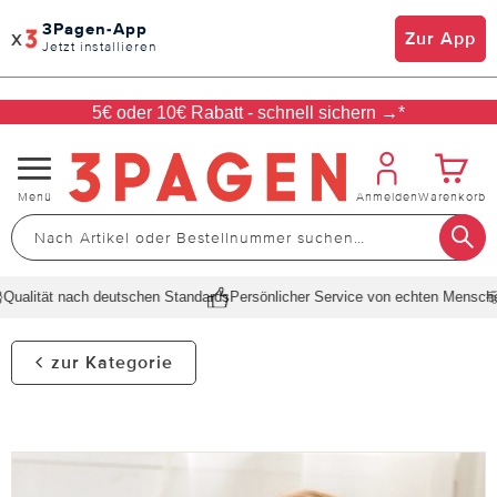
3Pagen-App
x
Zur App
Jetzt installieren
5€ oder 10€ Rabatt - schnell sichern →*
Navigation
Menü
Anmelden
Warenkorb
umschalten
ualität nach deutschen Standards
Persönlicher Service von echten Mensche
zur Kategorie