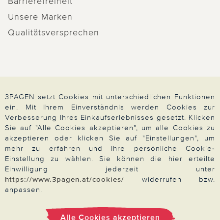
Barrierefreiheit
Unsere Marken
Qualitätsversprechen
Zahlung & Versand
3PAGEN setzt Cookies mit unterschiedlichen Funktionen
ein. Mit Ihrem Einverständnis werden Cookies zur
Verbesserung Ihres Einkaufserlebnisses gesetzt. Klicken
Über 3PAGEN
Sie auf "Alle Cookies akzeptieren", um alle Cookies zu
akzeptieren oder klicken Sie auf "Einstellungen", um
mehr zu erfahren und Ihre persönliche Cookie-
Wir beraten Sie gern
Einstellung zu wählen. Sie können die hier erteilte
Einwilligung jederzeit unter
https://www.3pagen.at/cookies/
widerrufen bzw.
anpassen.
Impressum
|
AGB
|
Datenschutz
|
Cookies
Alle Preise in Euro, inkl. der gesetzlichen MwSt.
Alle Cookies akzeptieren
© 2026 3PAGEN