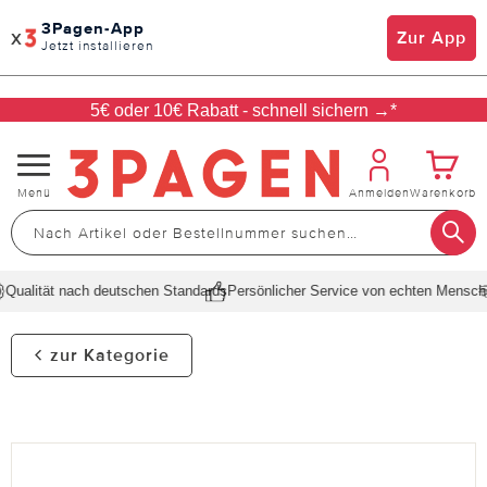
3Pagen-App
x
Zur App
Jetzt installieren
5€ oder 10€ Rabatt - schnell sichern →*
Navigation
Menü
Anmelden
Warenkorb
umschalten
Qualität nach deutschen Standards
Persönlicher Service von echten Mensche
zur Kategorie